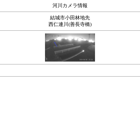
河川カメラ情報
結城市小田林地先
西仁連川(善長寺橋)