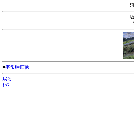
■
平常時画像
戻る
ﾄｯﾌﾟ