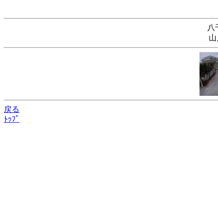
八
山
戻る
ﾄｯﾌﾟ