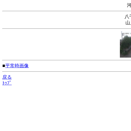
八
山
■
平常時画像
戻る
ﾄｯﾌﾟ