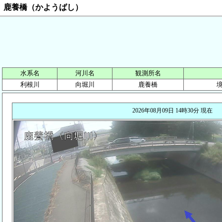
鹿養橋（かようばし）
水系名
河川名
観測所名
利根川
向堀川
鹿養橋
2026年08月09日 14時30分 現在