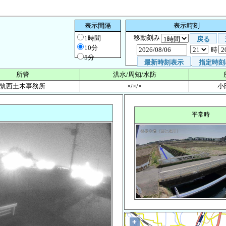
表示間隔
表示時刻
移動刻み
1時間
戻る
10分
時
5分
最新時刻表示
指定時刻
所管
洪水/周知/水防
筑西土木事務所
×/×/×
小
平常時
+