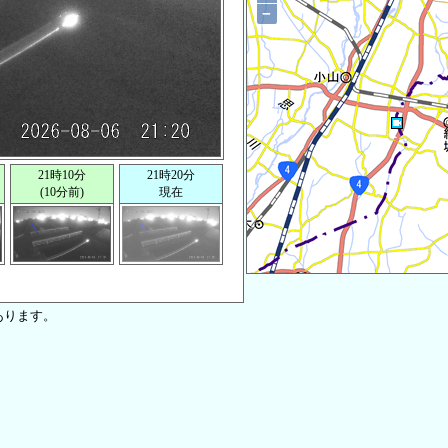
−
21時10分
21時20分
(10分前)
現在
あります。