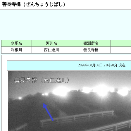
善長寺橋（ぜんちょうじばし）
水系名
河川名
観測所名
利根川
西仁連川
善長寺橋
2026年08月06日 21時20分 現在