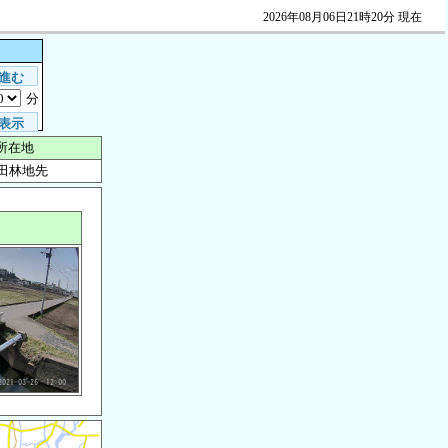
2026年08月06日21時20分 現在
進む
分
表示
所在地
田林地先