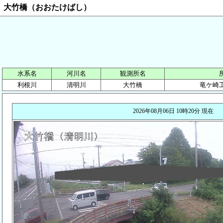
大竹橋（おおたけばし）
水系名
河川名
観測所名
利根川
清明川
大竹橋
竜ケ崎
2026年08月06日 10時20分 現在