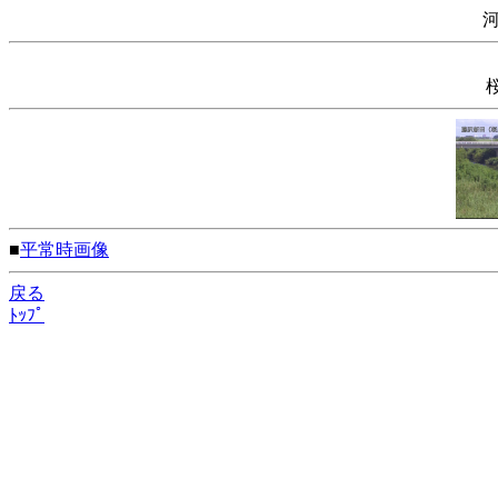
■
平常時画像
戻る
ﾄｯﾌﾟ