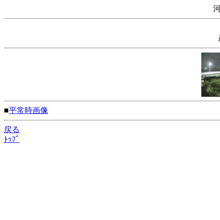
■
平常時画像
戻る
ﾄｯﾌﾟ