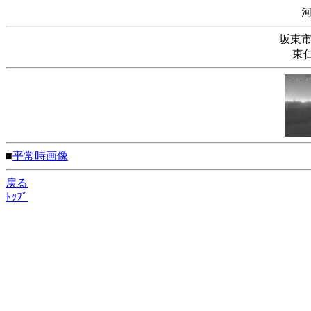
坂東
東
■
平常時画像
戻る
ﾄｯﾌﾟ