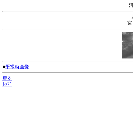
宮
■
平常時画像
戻る
ﾄｯﾌﾟ