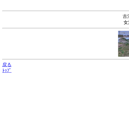
古
女
戻る
ﾄｯﾌﾟ