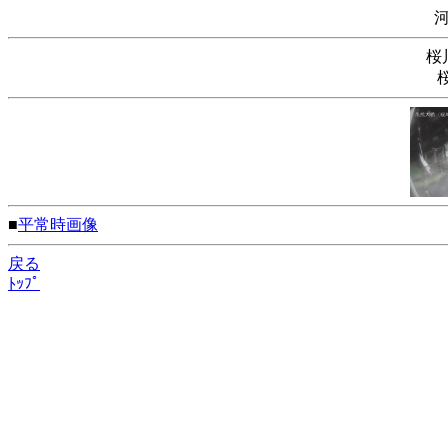
桜
■
平常時画像
戻る
ﾄｯﾌﾟ