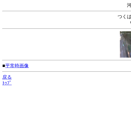
つく
■
平常時画像
戻る
ﾄｯﾌﾟ