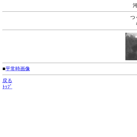
つ
■
平常時画像
戻る
ﾄｯﾌﾟ