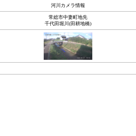
河川カメラ情報
常総市中妻町地先
千代田堀川(田耕地橋)