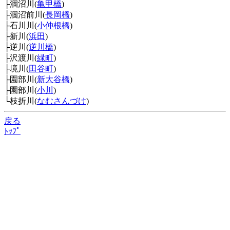
├涸沼川(
亀甲橋
)
├涸沼前川(
長岡橋
)
├石川川(
小仲根橋
)
├新川(
浜田
)
├逆川(
逆川橋
)
├沢渡川(
緑町
)
├境川(
田谷町
)
├園部川(
新大谷橋
)
├園部川(
小川
)
└枝折川(
なむさんづけ
)
戻る
ﾄｯﾌﾟ