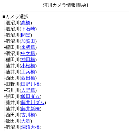
河川カメラ情報[県央]
■カメラ選択
├涸沼川(
高橋
)
├涸沼川(
下石崎
)
├涸沼川(
間黒
)
├涸沼川(
加賀田
)
├稲田川(
来栖橋
)
├涸沼川(
中之橋
)
├稲田川(
神田橋
)
├藤井川(
小松橋
)
├藤井川(
工兵橋
)
├西田川(
西田橋
)
├田野川(
田野川橋
)
├石川川(
入野橋
)
├飯田川(
飯田ダム
)
├藤井川(
藤井川ダム
)
├藤井川(
藤井新橋
)
├西田川(
古川橋
)
├飯田川(
大渕
)
├涸沼川(
涸沼大橋
)